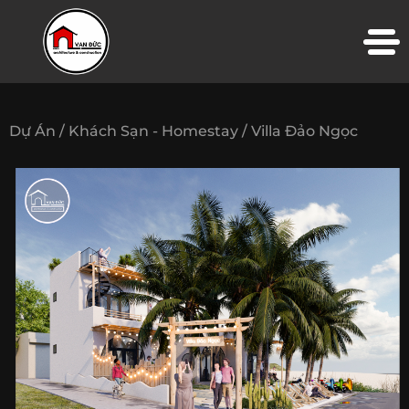
Dự Án /
Khách Sạn - Homestay /
Villa Đảo Ngọc
TRANG CHỦ
VỀ CHÚNG TÔI
THIẾT KẾ KIẾN TRÚC
THI CÔNG XÂY DỰNG