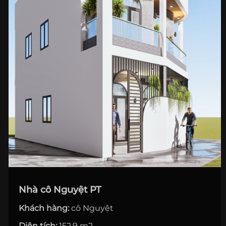
TIN TỨC
LIÊN HỆ
Nhà cô Nguyệt PT
Khách hàng:
cô Nguyệt
Diện tích:
152.9 m2