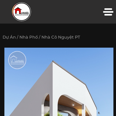
Dự Án /
Nhà Phố /
Nhà Cô Nguyệt PT
TRANG CHỦ
VỀ CHÚNG TÔI
THIẾT KẾ KIẾN TRÚC
THI CÔNG XÂY DỰNG