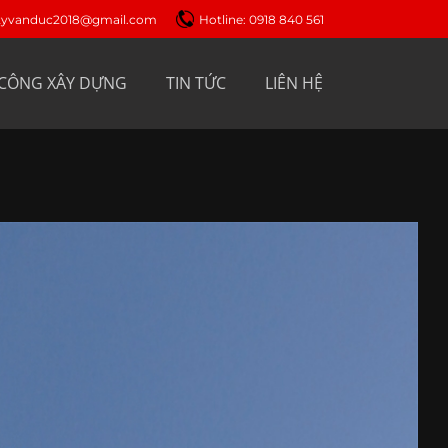
gtyvanduc2018@gmail.com
Hotline: 0918 840 561
 CÔNG XÂY DỰNG
TIN TỨC
LIÊN HỆ