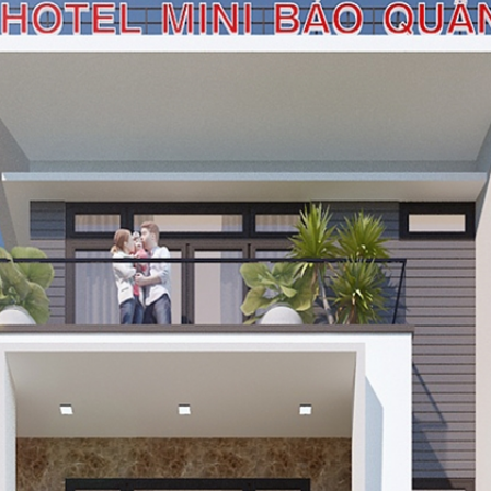
Công viên - cảnh quan
Nhà vườn cấp 4
Nội thất
THI CÔNG XÂY DỰNG
TIN TỨC
LIÊN HỆ
Hotline: 0918 840 561