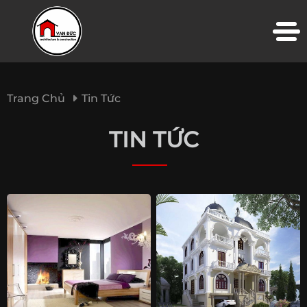
Trang Chủ
Tin Tức
TIN TỨC
TRANG CHỦ
VỀ CHÚNG TÔI
THIẾT KẾ KIẾN TRÚC
THI CÔNG XÂY DỰNG